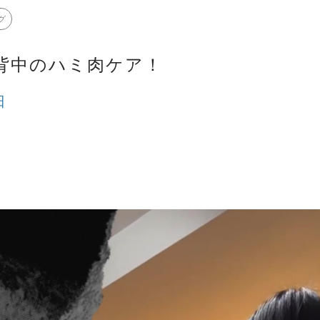
グ
背中のハミ肉ケア！
日