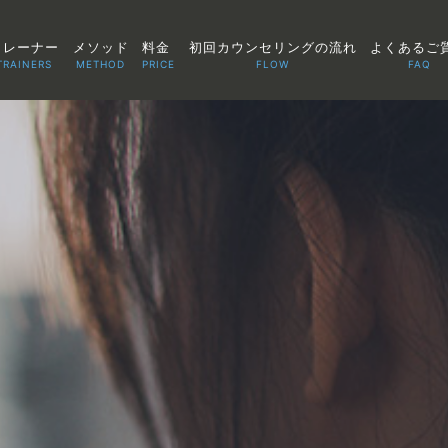
トレーナー
メソッド
料金
初回カウンセリングの流れ
よくあるご
TRAINERS
METHOD
PRICE
FLOW
FAQ
TOP
POINT
VOICE
TRAINERS
METHOD
PRICE
FAQ
FLOW
AGLAIA Blog