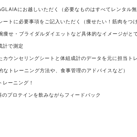
AGLAIAにお越しいただく（必要なものはすべてレンタル
グシートに必要事項をご記入いただく（痩せたい！筋肉をつ
腕痩せ・ブライダルダイエットなど具体的なイメージがと
成計で測定
いたカウンセリングシートと体組成計のデータを元に担当ト
的なトレーニング方法や、食事管理のアドバイスなど）
てトレーニング！
無料のプロテインを飲みながらフィードバック
レーニング（60分）の流れになります。
お客様の目標や目的、姿勢やお悩みに合ったお一人お一人違う
ます。