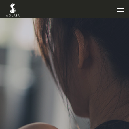
TOP
POINT
VOICE
TRAINERS
METHOD
PRICE
FAQ
FLOW
AGLAIA Blog