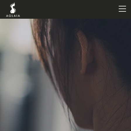
TOP
POINT
VOICE
TRAINERS
METHOD
PRICE
FAQ
FLOW
AGLAIA Blog