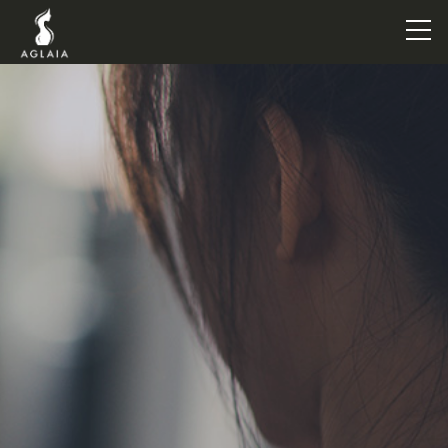
TOP
POINT
VOICE
TRAINERS
METHOD
PRICE
FAQ
FLOW
AGLAIA Blog