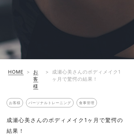
HOME
>
お
>
成瀬心美さんのボディメイク1
客
ヶ月で驚愕の結果！
様
お客様
パーソナルトレーニング
食事管理
成瀬心美さんのボディメイク1ヶ月で驚愕の
結果！