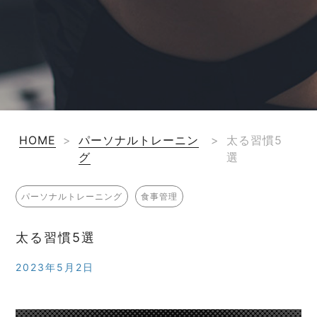
HOME
>
パーソナルトレーニン
>
太る習慣5
グ
選
パーソナルトレーニング
食事管理
太る習慣5選
2023年5月2日