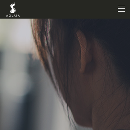
TOP
POINT
VOICE
TRAINERS
METHOD
PRICE
FAQ
FLOW
AGLAIA Blog