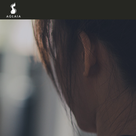
TOP
POINT
VOICE
TRAINERS
METHOD
PRICE
FAQ
FLOW
AGLAIA Blog