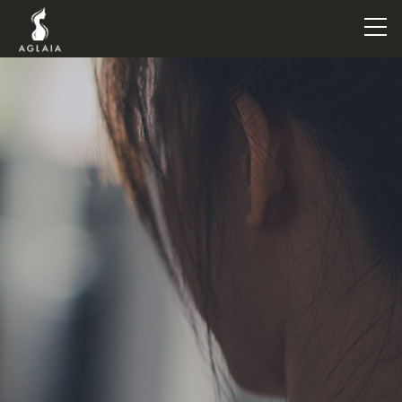
TOP
POINT
VOICE
TRAINERS
METHOD
PRICE
FAQ
FLOW
AGLAIA Blog