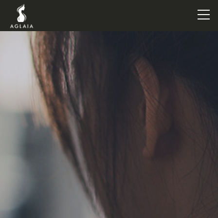
TOP
POINT
VOICE
TRAINERS
METHOD
PRICE
FAQ
FLOW
AGLAIA Blog