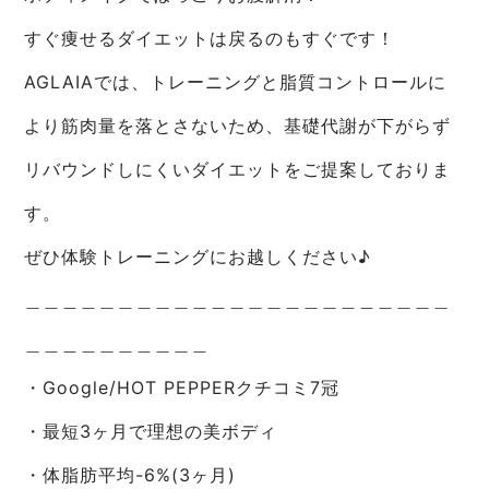
すぐ痩せるダイエットは戻るのもすぐです！
AGLAIAでは、トレーニングと脂質コントロールに
より筋肉量を落とさないため、基礎代謝が下がらず
リバウンドしにくいダイエットをご提案しておりま
す。
ぜひ体験トレーニングにお越しください♪
＿＿＿＿＿＿＿＿＿＿＿＿＿＿＿＿＿＿＿＿＿＿＿
＿＿＿＿＿＿＿＿＿＿
・Google/HOT PEPPERクチコミ7冠
・最短3ヶ月で理想の美ボディ
・体脂肪平均-6%(3ヶ月)