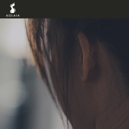
TOP
POINT
VOICE
TRAINERS
METHOD
PRICE
FAQ
FLOW
AGLAIA Blog