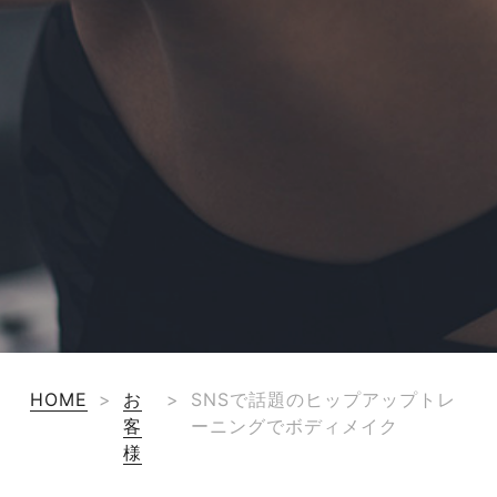
HOME
>
お
>
SNSで話題のヒップアップトレ
客
ーニングでボディメイク
様