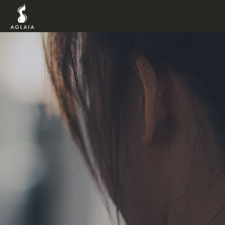
TOP
POINT
VOICE
TRAINERS
METHOD
PRICE
FAQ
FLOW
AGLAIA Blog