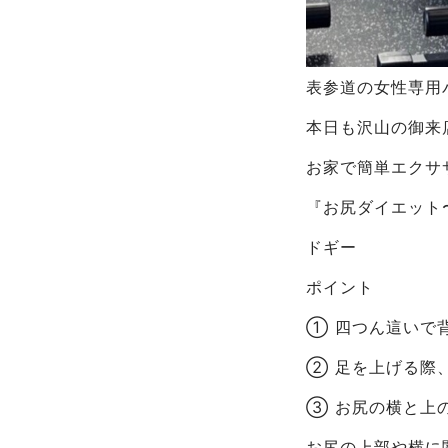
表参道の女性専用パ
本日も沢山の御来
お家で簡単エクサ
『お尻ダイエット
ドギー
ポイント
① 四つん這いで
② 足を上げる際
③ お尻の横と上
お尻の上部や横に