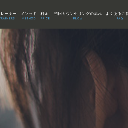
トレーナー
メソッド
料金
初回カウンセリングの流れ
よくあるご
TRAINERS
METHOD
PRICE
FLOW
FAQ
TOP
POINT
VOICE
TRAINERS
METHOD
PRICE
FAQ
FLOW
AGLAIA Blog