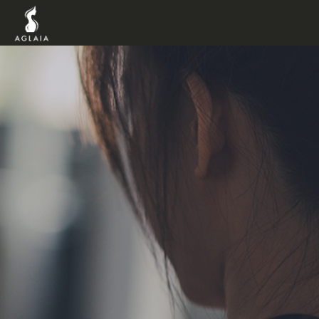
TOP
POINT
VOICE
TRAINERS
METHOD
PRICE
FAQ
FLOW
AGLAIA Blog