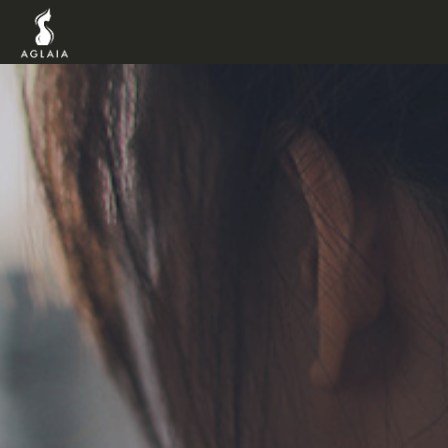
TOP
POINT
VOICE
TRAINERS
METHOD
PRICE
FAQ
FLOW
AGLAIA Blog