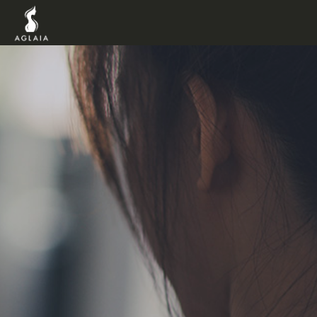
TOP
POINT
VOICE
TRAINERS
METHOD
PRICE
FAQ
FLOW
AGLAIA Blog