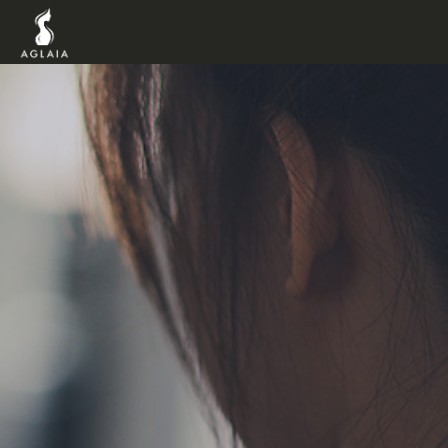
TOP
POINT
VOICE
TRAINERS
METHOD
PRICE
FAQ
FLOW
AGLAIA Blog