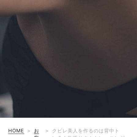
HOME
>
お
>
クビレ美人を作るのは背中ト