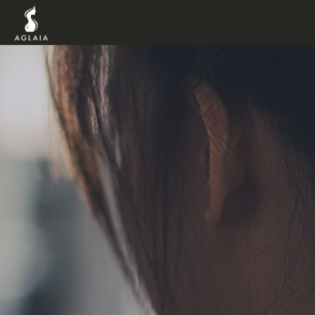
TOP
POINT
VOICE
TRAINERS
METHOD
PRICE
FAQ
FLOW
AGLAIA Blog