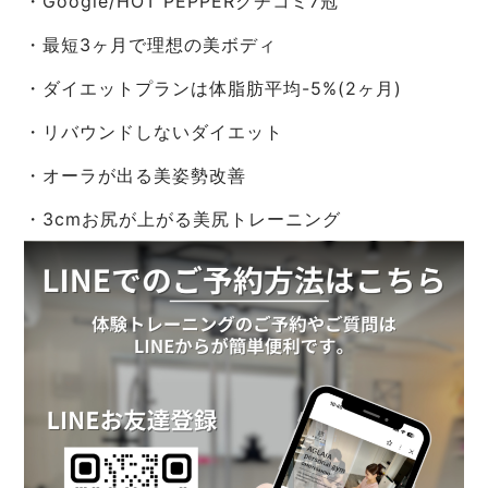
・Google/HOT PEPPERクチコミ7冠
・最短3ヶ月で理想の美ボディ
・ダイエットプランは体脂肪平均-5%(2ヶ月)
・リバウンドしないダイエット
・オーラが出る美姿勢改善
・3cmお尻が上がる美尻トレーニング