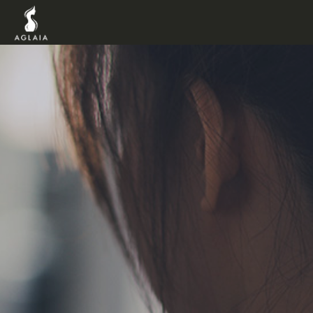
TOP
POINT
VOICE
TRAINERS
METHOD
PRICE
FAQ
FLOW
AGLAIA Blog