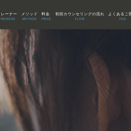
トレーナー
メソッド
料金
初回カウンセリングの流れ
よくあるご
TRAINERS
METHOD
PRICE
FLOW
FAQ
TOP
POINT
VOICE
TRAINERS
METHOD
PRICE
FAQ
FLOW
AGLAIA Blog