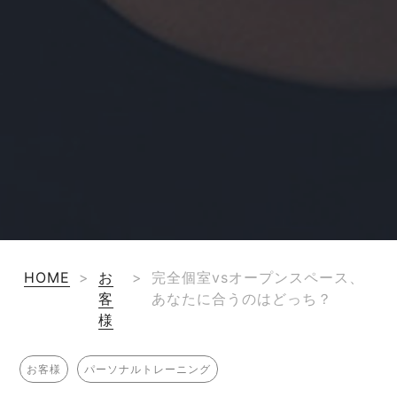
HOME
>
お
>
完全個室vsオープンスペース、
客
あなたに合うのはどっち？
様
お客様
パーソナルトレーニング