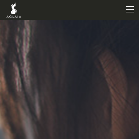
TOP
POINT
VOICE
TRAINERS
METHOD
PRICE
FAQ
FLOW
AGLAIA Blog