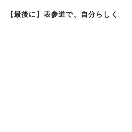
【最後に】表参道で、自分らしく
美しくなるなら
表参道エリアは、美容意識の高い女性が多く集まる
場所。
実際に当ジムにも、アパレルや美容師、モデル、夜
職の方など、“見た目の印象が大切なお仕事”の女性
が多く通われています。
「誰にも見られず、自分のペースで美しくなりた
い」
「きちんと結果を出したいけど、ムリな運動はイ