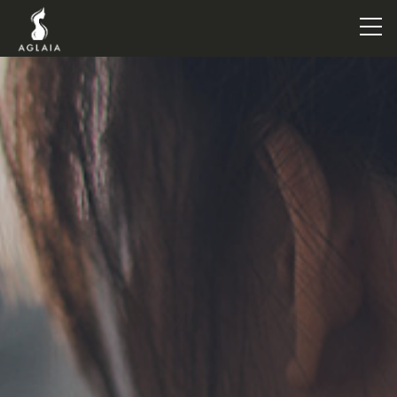
TOP
POINT
VOICE
TRAINERS
METHOD
PRICE
FAQ
FLOW
AGLAIA Blog