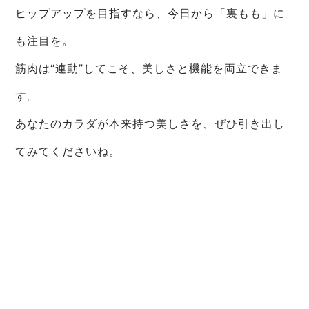
ヒップアップを目指すなら、今日から「裏もも」に
も注目を。
筋肉は“連動”してこそ、美しさと機能を両立できま
す。
あなたのカラダが本来持つ美しさを、ぜひ引き出し
てみてくださいね。
無料カウンセリング・体験トレーニング受付中で
す。
表参道駅からすぐそこ、隠れ家的なおしゃれ女性専
用空間でお待ちしております。
【無料体験・カウンセリング実施中】