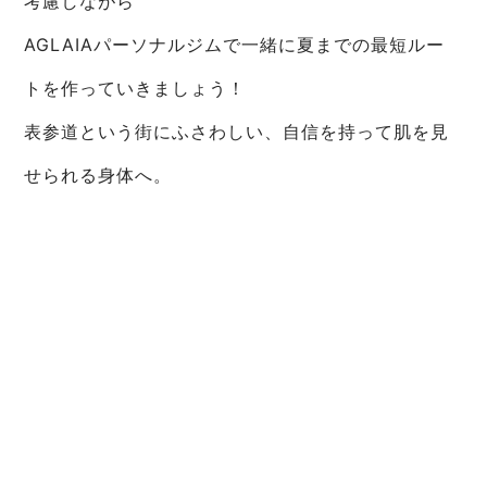
考慮しながら
AGLAIAパーソナルジムで一緒に夏までの最短ルー
トを作っていきましょう！
表参道という街にふさわしい、自信を持って肌を見
せられる身体へ。
まずはお気軽に体験トレーニングからどうぞ◎
今すぐ“変わり始めたい”あなたへ：体験
トレーニング受付中
現在満枠につきご新規会員様の受付は停止し
ております
AGLAIAは表参道駅徒歩6分。