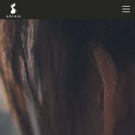
TOP
POINT
VOICE
TRAINERS
METHOD
PRICE
FAQ
FLOW
AGLAIA Blog