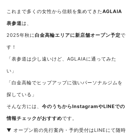
これまで多くの女性から信頼を集めてきた
AGLAIA
表参道
は、
2025年秋に
白金高輪エリアに新店舗オープン予定
で
す！
「表参道は少し遠いけど、AGLAIAに通ってみた
い」
「白金高輪でヒップアップに強いパーソナルジムを
探している」
そんな方には、
今のうちからInstagramやLINEでの
情報チェックがおすすめ
です。
▼ オープン前の先行案内・予約受付はLINEにて随時