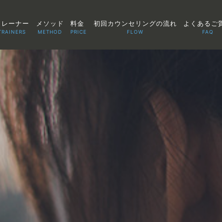
トレーナー
メソッド
料金
初回カウンセリングの流れ
よくあるご
TRAINERS
METHOD
PRICE
FLOW
FAQ
TOP
POINT
VOICE
TRAINERS
METHOD
PRICE
FAQ
FLOW
AGLAIA Blog