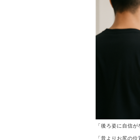
「後ろ姿に自信が
「昔よりお尻の位