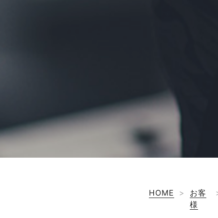
HOME
>
お客
様