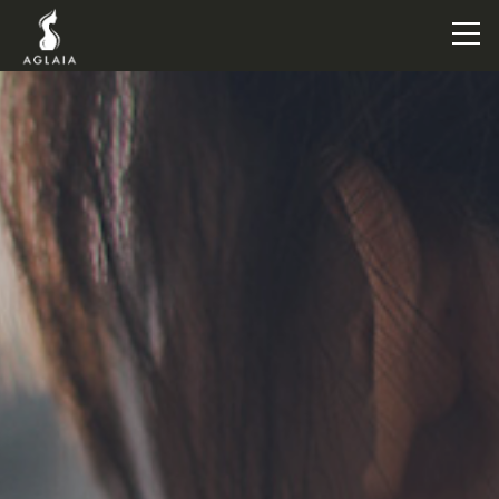
TOP
POINT
VOICE
TRAINERS
METHOD
PRICE
FAQ
FLOW
AGLAIA Blog