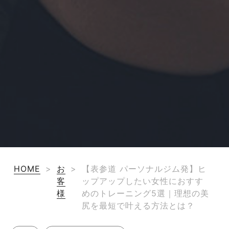
HOME
>
お
>
【表参道 パーソナルジム発】ヒ
客
ップアップしたい女性におすす
様
めのトレーニング5選｜理想の美
尻を最短で叶える方法とは？