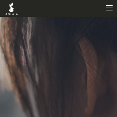
TOP
POINT
VOICE
TRAINERS
METHOD
PRICE
FAQ
FLOW
AGLAIA Blog