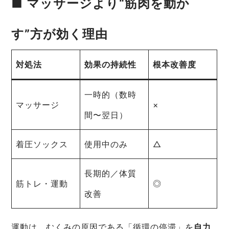
■ マッサージより“筋肉を動か
す”方が効く理由
対処法
効果の持続性
根本改善度
一時的（数時
マッサージ
×
間〜翌日）
着圧ソックス
使用中のみ
△
長期的／体質
筋トレ・運動
◎
改善
運動は、むくみの原因である「循環の停滞」を
自力