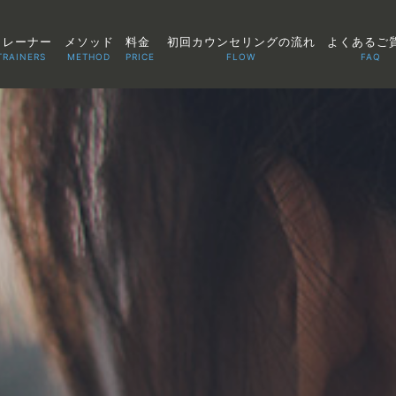
トレーナー
メソッド
料金
初回カウンセリングの流れ
よくあるご
TRAINERS
METHOD
PRICE
FLOW
FAQ
TOP
POINT
VOICE
TRAINERS
METHOD
PRICE
FAQ
FLOW
AGLAIA Blog