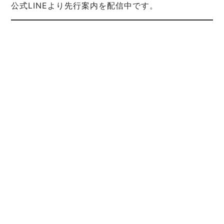
公式LINEより先行案内を配信中です。
まとめ｜後ろ姿が変われば、すべ
てが変わる
背中の脂肪や段差は、「年齢のせい」ではありませ
ん。
意識して鍛えていないだけ、正しいケアをしていな
いだけです。
AGLAIA personal gymでなら、
姿勢・筋肉・脂肪
に総合的にアプローチし、
“見せたくなる後ろ姿”を一緒に作っていくことがで