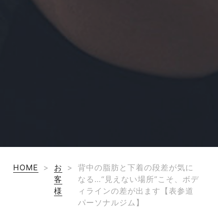
HOME
>
お
>
背中の脂肪と下着の段差が気に
客
なる…“見えない場所”こそ、ボデ
様
ィラインの差が出ます【表参道
パーソナルジム】