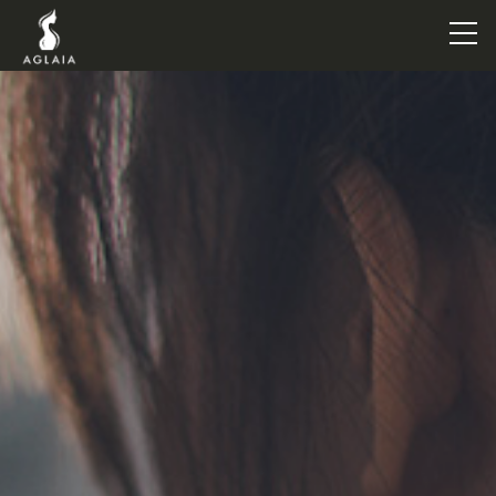
TOP
POINT
VOICE
TRAINERS
METHOD
PRICE
FAQ
FLOW
AGLAIA Blog