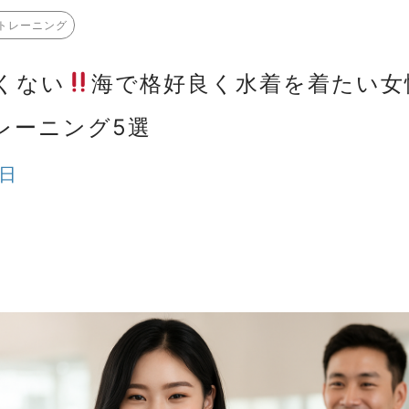
トレーニング
くない
海で格好良く水着を着たい女
レーニング5選
9日