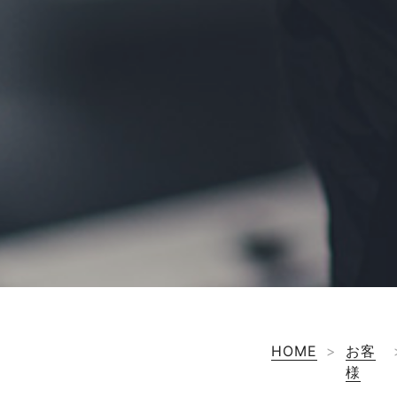
HOME
>
お客
様