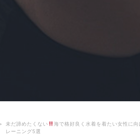
>
未だ諦めたくない
海で格好良く水着を着たい女性に向
レーニング5選