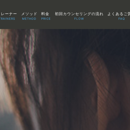
トレーナー
メソッド
料金
初回カウンセリングの流れ
よくあるご
TRAINERS
METHOD
PRICE
FLOW
FAQ
TOP
POINT
VOICE
TRAINERS
METHOD
PRICE
FAQ
FLOW
AGLAIA Blog