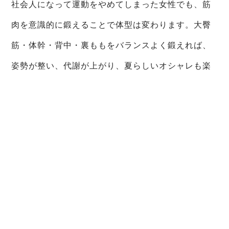
社会人になって運動をやめてしまった女性でも、筋
肉を意識的に鍛えることで体型は変わります。大臀
筋・体幹・背中・裏ももをバランスよく鍛えれば、
姿勢が整い、代謝が上がり、夏らしいオシャレも楽
しめるようになります。
表参道 パーソナルジムで実績を積んだAGLAIAメソ
ッドは、白金高輪でも体験可能に。忙しい社会人女
性だからこそ、正しいトレーニングで未来の自分に
投資を始めましょう。
一覧へ戻る