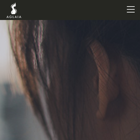
TOP
POINT
VOICE
TRAINERS
METHOD
PRICE
FAQ
FLOW
AGLAIA Blog