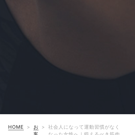
HOME
>
お
>
社会人になって運動習慣がなく
客
なった女性へ｜鍛えるべき筋肉