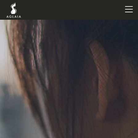
TOP
POINT
VOICE
TRAINERS
METHOD
PRICE
FAQ
FLOW
AGLAIA Blog