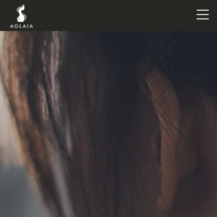
TOP
POINT
VOICE
TRAINERS
METHOD
PRICE
FAQ
FLOW
AGLAIA Blog