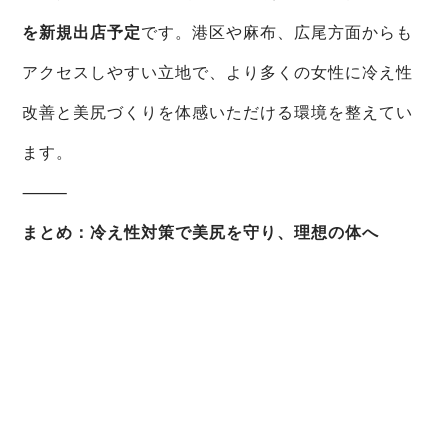
を新規出店予定
です。港区や麻布、広尾方面からも
アクセスしやすい立地で、より多くの女性に冷え性
改善と美尻づくりを体感いただける環境を整えてい
ます。
⸻
まとめ：冷え性対策で美尻を守り、理想の体へ
冷え性は単なる体質ではなく、トレーニングで改善
できる課題です。
• 血流改善でむくみを解消し、下半身がスッキリ
• 大臀筋を鍛えて美尻をキープ
• 代謝を上げて太りにくい体質へ