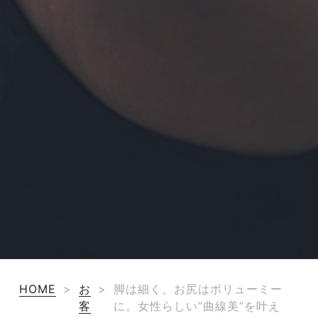
HOME
>
お
>
脚は細く、お尻はボリューミー
客
に。女性らしい“曲線美”を叶え