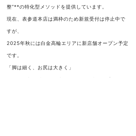
整”**の特化型メソッドを提供しています。
現在、表参道本店は満枠のため新規受付は停止中で
すが、
2025年秋には白金高輪エリアに新店舗オープン予定
です。
「脚は細く、お尻は大きく」
そんな理想を叶えたい方は、LINE公式より【キャン
セル待ち登録】または【新店舗の最新情報】をぜひ
チェックしてみてください。
まとめ｜“脚は細く・お尻はボリューム”は誰でも目
指せる