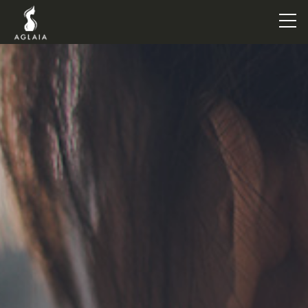
TOP
POINT
VOICE
TRAINERS
METHOD
PRICE
FAQ
FLOW
AGLAIA Blog