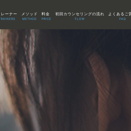
トレーナー
メソッド
料金
初回カウンセリングの流れ
よくあるご
TRAINERS
METHOD
PRICE
FLOW
FAQ
TOP
POINT
VOICE
TRAINERS
METHOD
PRICE
FAQ
FLOW
AGLAIA Blog