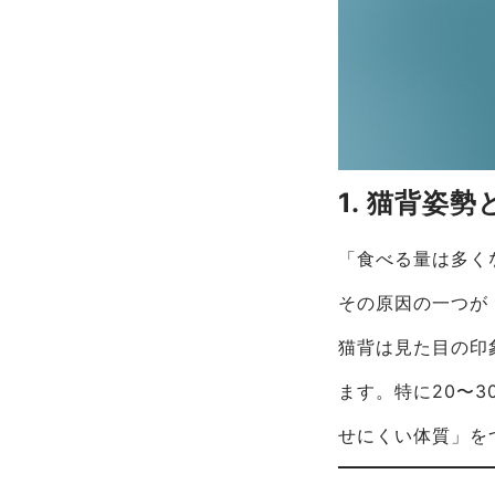
1. 猫背姿
「食べる量は多く
その原因の一つ
猫背は見た目の印
ます。特に20〜
せにくい体質」を