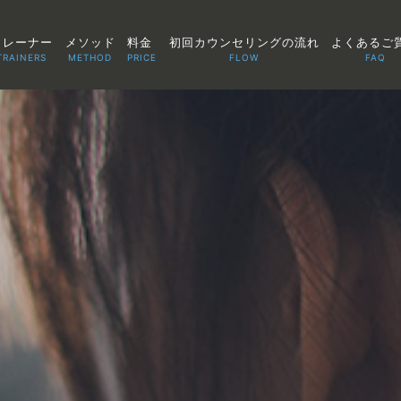
トレーナー
メソッド
料金
初回カウンセリングの流れ
よくあるご
TRAINERS
METHOD
PRICE
FLOW
FAQ
TOP
POINT
VOICE
TRAINERS
METHOD
PRICE
FAQ
FLOW
AGLAIA Blog