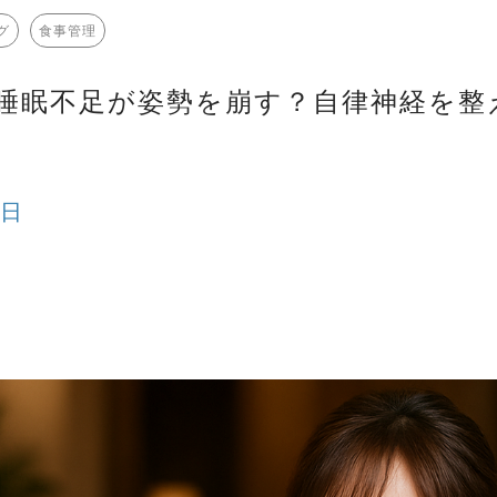
グ
食事管理
睡眠不足が姿勢を崩す？自律神経を整
7日