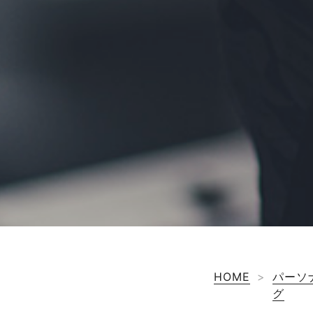
HOME
>
パーソ
グ