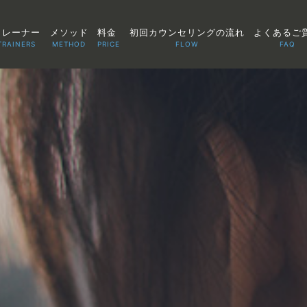
トレーナー
メソッド
料金
初回カウンセリングの流れ
よくあるご
TRAINERS
METHOD
PRICE
FLOW
FAQ
TOP
POINT
VOICE
TRAINERS
METHOD
PRICE
FAQ
FLOW
AGLAIA Blog