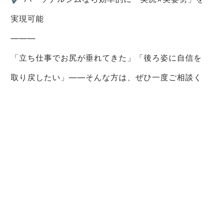
実現可能
―――
「立ち仕事でお尻が垂れてきた」「後ろ姿に自信を
取り戻したい」――そんな方は、ぜひ一度ご相談く
ださい。
表参道パーソナルジム AGLAIA、そして 白金高輪パ
ーソナルジム（2025年秋オープン予定） が、あな
たのヒップラインを蘇らせます。
ご予約・お問い合わせは公式LINEからどうぞ。
一覧へ戻る