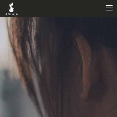
TOP
POINT
VOICE
TRAINERS
METHOD
PRICE
FAQ
FLOW
AGLAIA Blog