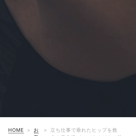
HOME
>
お
>
立ち仕事で垂れたヒップを救