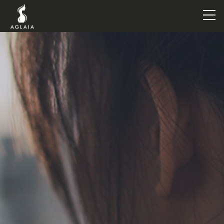
TOP
POINT
VOICE
TRAINERS
METHOD
PRICE
FAQ
FLOW
AGLAIA Blog