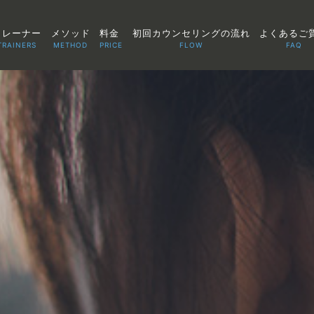
トレーナー
メソッド
料金
初回カウンセリングの流れ
よくあるご
TRAINERS
METHOD
PRICE
FLOW
FAQ
TOP
POINT
VOICE
TRAINERS
METHOD
PRICE
FAQ
FLOW
AGLAIA Blog