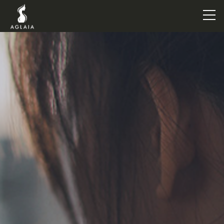
TOP
POINT
VOICE
TRAINERS
METHOD
PRICE
FAQ
FLOW
AGLAIA Blog