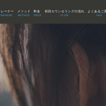
トレーナー
メソッド
料金
初回カウンセリングの流れ
よくあるご
TRAINERS
METHOD
PRICE
FLOW
FAQ
TOP
POINT
VOICE
TRAINERS
METHOD
PRICE
FAQ
FLOW
AGLAIA Blog