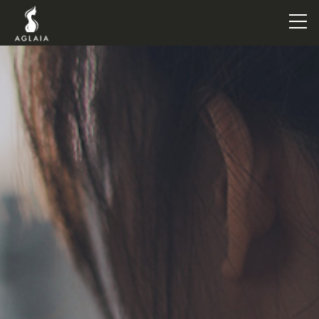
TOP
POINT
VOICE
TRAINERS
METHOD
PRICE
FAQ
FLOW
AGLAIA Blog