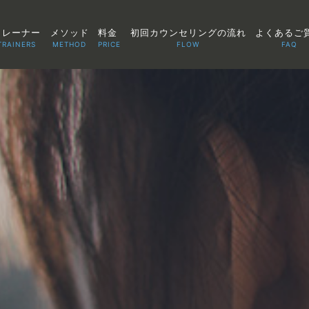
トレーナー
メソッド
料金
初回カウンセリングの流れ
よくあるご
TRAINERS
METHOD
PRICE
FLOW
FAQ
TOP
POINT
VOICE
TRAINERS
METHOD
PRICE
FAQ
FLOW
AGLAIA Blog