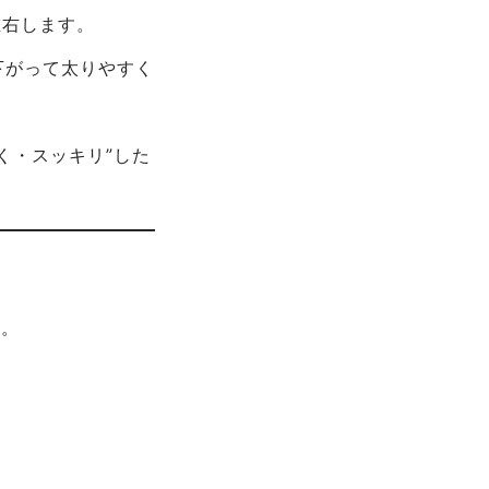
左右します。
下がって太りやすく
く・スッキリ”した
に。