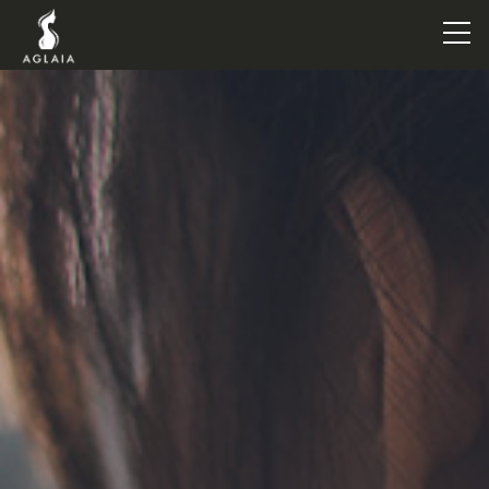
TOP
POINT
VOICE
TRAINERS
METHOD
PRICE
FAQ
FLOW
AGLAIA Blog