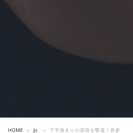
HOME
>
お
>
下半身太りの原因を撃退！表参