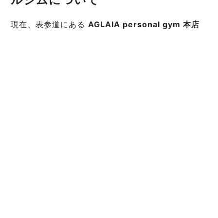
現在、表参道にある
AGLAIA personal gym 本店
は、おかげさまで満枠につき新規のご予約受付を一
時停止しております。
その代わり、2025年秋には新たに
白金高輪 パーソ
ナルジム
をオープン予定です。
白金高輪店でも、表参道本店と同様に「下半身太り
の原因を見極めるカウンセリング」と「美尻×姿勢改
善に特化したトレーニングメニュー」をご提供いた
します。
7. まとめ 〜下半身太りは“正しい美