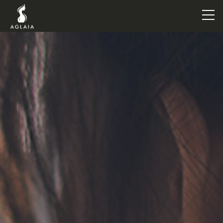
TOP
POINT
VOICE
TRAINERS
METHOD
PRICE
FAQ
FLOW
AGLAIA Blog