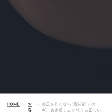
HOME
>
お
>
美尻を作るなら“股関節”がカ
客
ギ。表参道ジムが教える正しい