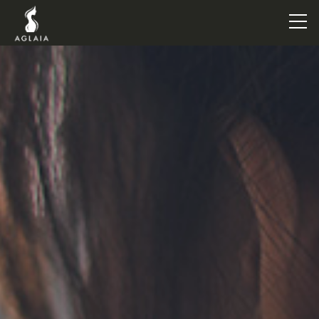
TOP
POINT
VOICE
TRAINERS
METHOD
PRICE
FAQ
FLOW
AGLAIA Blog