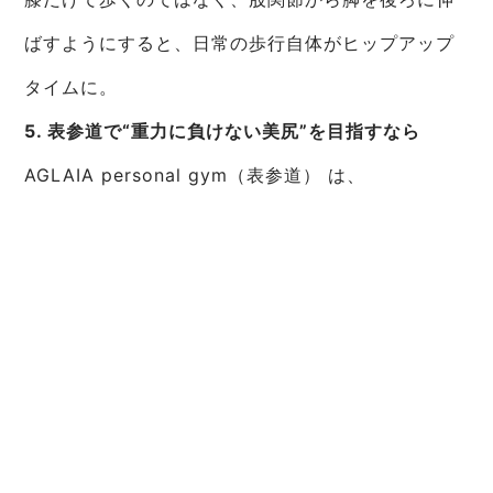
ばすようにすると、日常の歩行自体がヒップアップ
タイムに。
5. 表参道で“重力に負けない美尻”を目指すなら
AGLAIA personal gym（表参道） は、
美尻・ヒップアップに特化した女性専用パーソナル
ジム
完全個室・マンツーマン指導で、人目を気にせずト
レーニング
AI姿勢分析を用いた、骨盤・姿勢・歩き方のチェッ
ク
「3D美尻メソッド」で、大臀筋・中臀筋・ハムスト