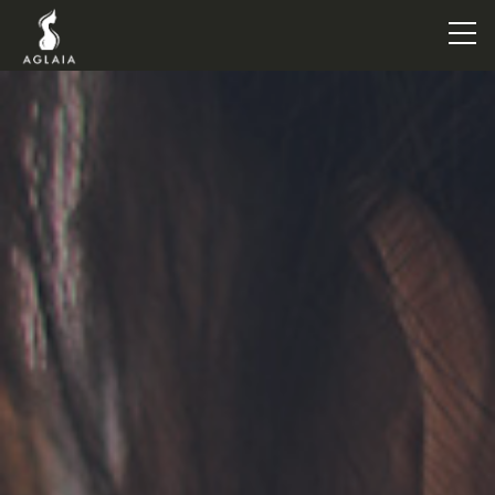
TOP
POINT
VOICE
TRAINERS
METHOD
PRICE
FAQ
FLOW
AGLAIA Blog