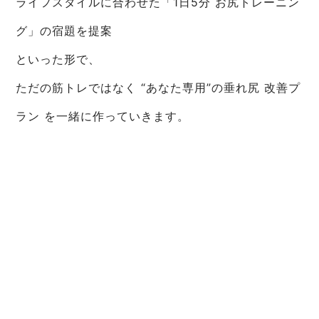
ライフスタイルに合わせた「1日5分 お尻トレーニン
グ」の宿題を提案
といった形で、
ただの筋トレではなく “あなた専用”の垂れ尻 改善プ
ラン を一緒に作っていきます。
まとめ：小さな5分が、未来のヒップラインを守る
デスクワークでも垂れないお尻をつくるカギは、
特別なことではなく 「毎日の小さな5分」 です。
お尻を目覚めさせるグルートスクイーズ
垂れ尻を持ち上げるヒップリフト
立ち姿も整えるスタンディングヒップエクステンシ
ョン