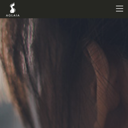
TOP
POINT
VOICE
TRAINERS
METHOD
PRICE
FAQ
FLOW
AGLAIA Blog