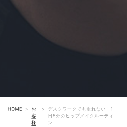
HOME
>
お
>
デスクワークでも垂れない！1
客
日5分のヒップメイクルーティ
様
ン