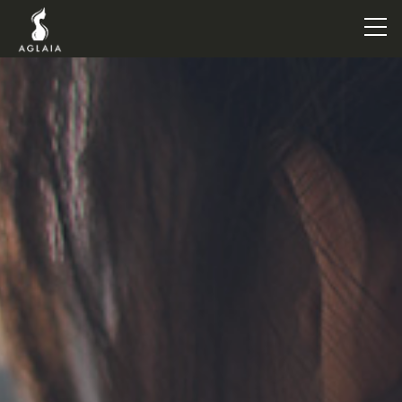
TOP
POINT
VOICE
TRAINERS
METHOD
PRICE
FAQ
FLOW
AGLAIA Blog